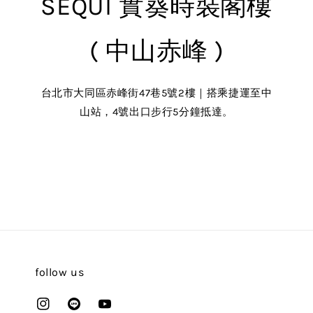
SEQUI 實葵時裝閣樓
( 中山赤峰 )
台北市大同區赤峰街47巷5號2樓｜搭乘捷運至中
山站，4號出口步行5分鐘抵達。
follow us