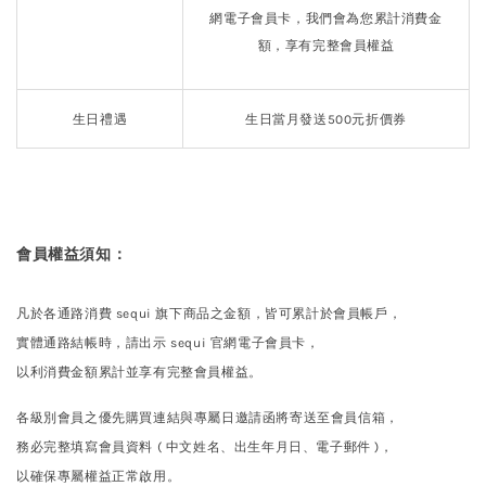
網電子會員卡，我們會為您累計消費金
額，享有完整會員權益
生日禮遇
生日當月發送500元折價券
會員權益須知
：
凡於各通路消費
sequi
旗下商品之金額，皆可累計於會員帳戶
，
實體通路結帳時，請出示
sequi
官網電子會員卡，
以利消費金額累計並享有完整會員權益。
各級別會員之優先購買連結與專屬日邀請函將寄送至會員信箱
，
務必完整填寫會員資料 ( 中文姓名、出生年月日、電子郵件 )
，
以確保專屬權益正常啟用。