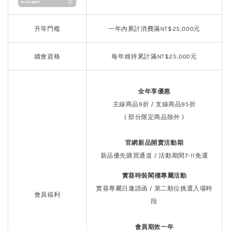
升等門檻
一年內累計消費滿NT$25,000元
續會資格
每年維持累計滿NT$25,000元
全年享優惠
主線商品9折 / 支線商品95折
( 部分限定商品除外 )
官網新品開賣活動期
新品優先購買通道
/ 活動期間7-11免運
實葵時裝閣樓專屬活動
實葵專屬日邀請函 / 第二順位挑選入場時
會員福利
段
會員期效一年