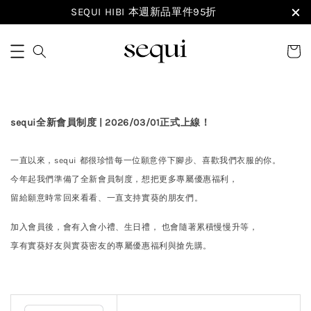
SEQUI HIBI 本週新品單件95折
sequi全新會員制度 | 2026/03/01正式上線！
一直以來，sequi 都很珍惜每一位願意停下腳步、喜歡我們衣服的你。
今年起我們準備了全新會員制度，想把更多專屬優惠福利，
留給願意時常回來看看、一直支持實葵的朋友們。
加入會員後，會有入會小禮、生日禮， 也會隨著累積慢慢升等，
享有實葵好友與實葵密友的專屬優惠福利與搶先購。