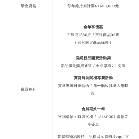
續會資格
每年維持累計滿NT$50,000元
全年享優惠
主線商品85折 / 支線商品95折
( 部分限定商品除外 )
官網新品開賣活動期
新品優先購買通道
/ 全年享有7-11免運
實葵時裝閣樓專屬活動
實葵專屬日邀請函 / 第一順位挑選入場時
會員福利
段
會員期效一年
官網購物 / 時裝閣樓 / LALAPORT 購物皆
享優惠
實體購物結帳時，記得出示您的 Sequi 官