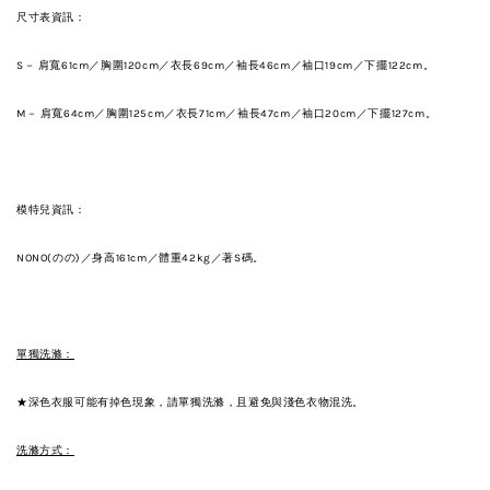
尺寸表資訊：
S－ 肩寬61
cm
／胸圍120
cm
／衣
長69
cm
／袖
長46
cm
／袖口19
cm
／下擺122
cm
。
M－ 肩寬64
cm
／胸圍125
cm
／衣
長71
cm
／袖
長47
cm
／袖口
20
cm
／下擺127
cm
。
模特兒資訊：
NONO(のの)／身高161cm／體重42kg／著S碼。
單獨洗滌：
★深色衣服可能有掉色現象，請單獨洗滌，且避免與淺色衣物混洗。
洗滌方式：