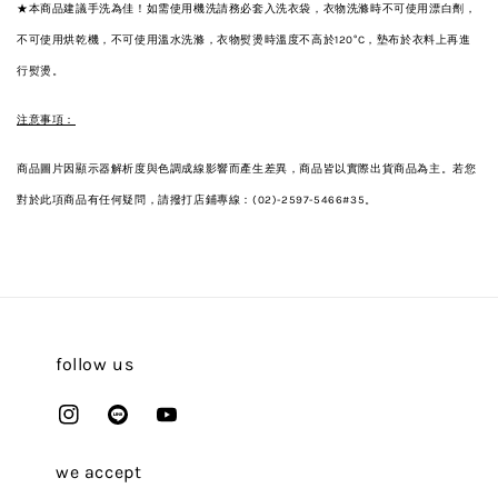
★本商品建議手洗為佳！如需使用機洗請務必套入洗衣袋，衣物洗滌時不可使用漂白劑，
不可使用烘乾機，不可使用溫水洗滌，衣物熨燙時溫度不高於120°C，墊布於衣料上再進
行熨燙。
注意事項：
商品圖片因顯示器解析度與色調成線影響而產生差異，商品皆以實際出貨商品為主。若您
對於此項商品有任何疑問，請撥打店鋪專線：(02)-2597-5466#35。
follow us
we accept