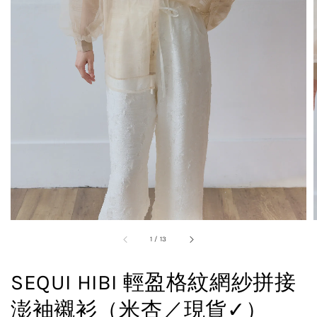
1
/
13
SEQUI HIBI 輕盈格紋網紗拼接
澎袖襯衫（米杏／現貨✓）