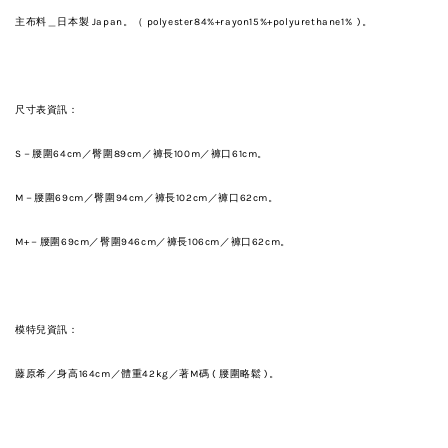
主布料＿日本製 Japan。（ polyester84%+rayon15%+polyurethane1% )。
尺寸表資訊：
S－腰圍64cm
／臀圍89cm
／
褲長100m
／褲口61cm。
M－腰圍69cm
／
臀圍94cm
／
褲長102cm
／
褲口62cm。
M+－腰圍69cm
／
臀圍946cm
／
褲長106cm
／
褲口62cm。
模特兒資訊：
藤原希／身高164cm／體重42kg／
著M碼 ( 腰圍略鬆 )。