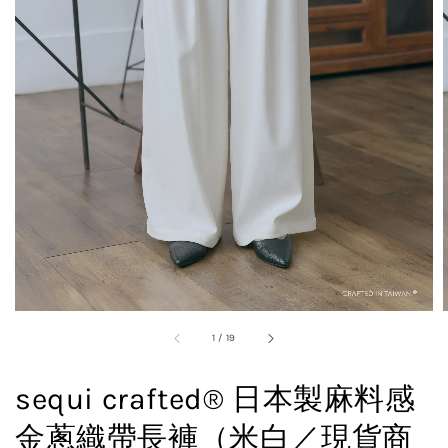
1
/
19
sequi crafted® 日本製麻料感
金蔥織帶長褲（米白／現貨商