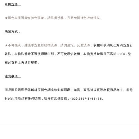
單獨洗滌：
★深色衣服可能有掉色現象，請單獨洗滌，且避免與淺色衣物混洗。
洗滌方式：
★不可機洗，建議手洗並以輕拍洗滌，請勿浸泡、反面洗滌
；衣物可以四氯乙烯清洗進行
乾洗，衣物洗滌時不可使用漂白劑，不可使用烘乾機，衣物熨燙時溫度不高於120°C，墊
布於衣料上再進行熨燙。
注意事項：
商品圖片因顯示器解析度與色調成線影響而產生差異，商品皆以實際出貨商品為主。若您
對於此項商品有任何疑問，請撥打店鋪專線：(02)-2597-5466#35。