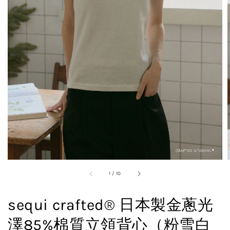
1
/
10
sequi crafted® 日本製金蔥光
澤85%棉質立領背心（粉雪白