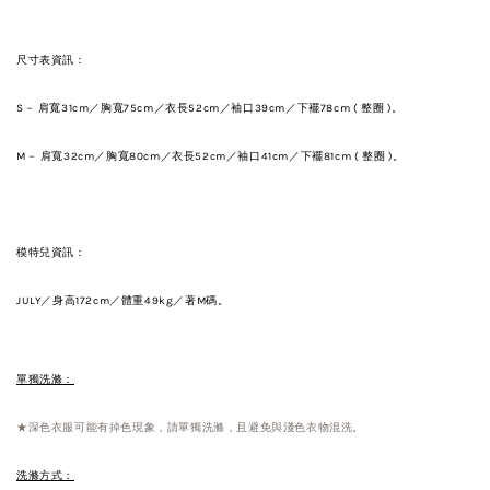
尺寸表資訊：
S－ 肩寬31cm／胸
寬75cm／
衣長52cm
／袖口39
cm
／
下襬78cm ( 整圈 )。
M－ 肩寬32cm／胸
寬80cm／
衣長52cm
／
袖口
41
cm
／
下襬81cm
( 整圈 )。
模特兒資訊：
JULY／身高172cm／體重49kg／著M碼。
單獨洗滌：
★深色衣服可能有掉色現象，請單獨洗滌，且避免與淺色衣物混洗。
洗滌方式：