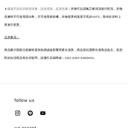
★建議手洗並以輕拍洗滌，請勿浸泡、反面洗滌
；衣物可以四氯乙烯清洗進行乾洗，衣物
洗滌時不可使用漂白劑，不可使用烘乾機，衣物熨燙時溫度不高於120°C，墊布於衣料上
再進行熨燙。
注意事項：
商品圖片因顯示器解析度與色調成線影響而產生差異，商品皆以實際出貨商品為主。若您
對於此項商品有任何疑問，請撥打店鋪專線：(02)-2597-5466#35。
follow us
we accept