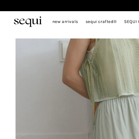
new arrivals
sequi crafted®
SEQUI 