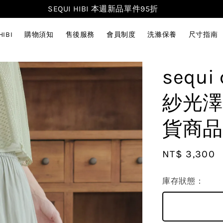
SEQUI HIBI 本週新品單件95折
HIBI
購物須知
售後服務
會員制度
洗滌保養
尺寸指南
sequ
紗光澤
貨商品
Regular
NT$ 3,300
price
庫存狀態：