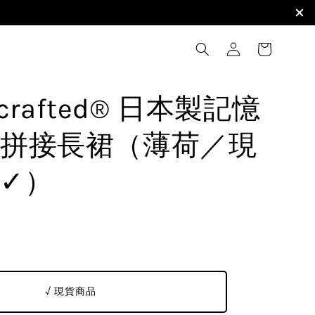
i crafted® 日本製記憶
拼接長裙（薄荷／現
✓）
√ 現貨商品