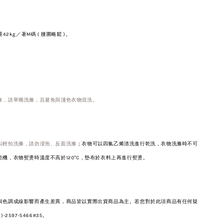
42kg／
著M碼 ( 腰圍略鬆 )。
象，請單獨洗滌，且避免與淺色衣物混洗。
以輕拍洗滌，請勿浸泡、反面洗滌
；衣物可以四氯乙烯清洗進行乾洗，衣物洗滌時不可
機，衣物熨燙時溫度不高於120°C，墊布於衣料上再進行熨燙。
與色調成線影響而產生差異，商品皆以實際出貨商品為主。若您對於此項商品有任何疑
2597-5466#35。