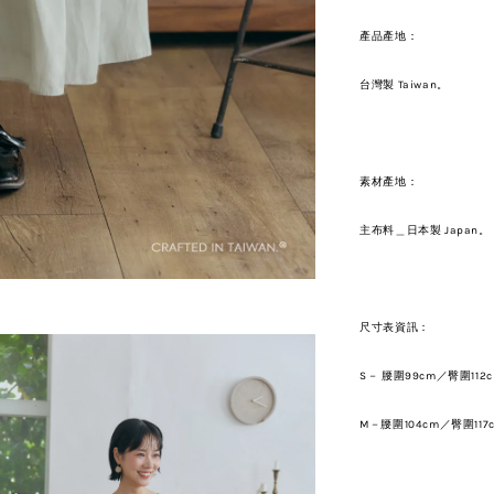
產品產地：
台灣製 Taiwan。
素材產地：
主布料＿日本製 Japan。（ p
尺寸表資訊：
S－ 腰圍99
cm／臀圍112
M－
腰圍104
cm／臀圍117