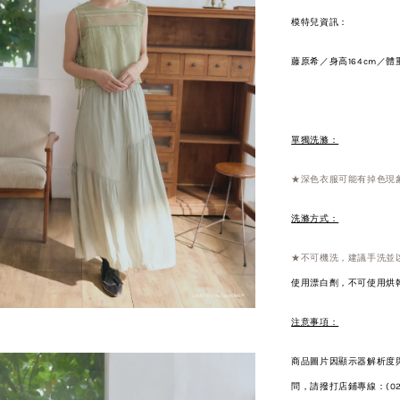
模特兒資訊：
藤原希／身高164cm／體重
單獨洗滌：
★深色衣服可能有掉色現
洗滌方式：
★不可機洗，建議手洗並
使用漂白劑，不可使用烘乾
注意事項：
商品圖片因顯示器解析度
問，請撥打店鋪專線：(02)-