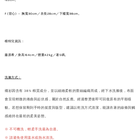
120cm。
F (背心) － 胸寬90cm／衣長28cm／下襬寬98cm。
模特兒資訊：
藤原希／身高164cm／體重42kg／著S碼。
洗滌方式：
襯衫因含有 38% 棉質成分，並以細緻柔軟的蕾絲編織而成，經下水洗滌後，布面
會呈現輕微的捲曲與起伏感，屬於自然反應。經過整燙後即可回復原有的平順樣
貌。若想保留剛到手時的挺度與版型，建議以乾洗方式清潔，能讓衣著的線條與觸
感維持在最初的柔美姿態。
※ 不可機洗，輕柔手洗最為合適。
※ 請避免使用溫水或熱水清洗。