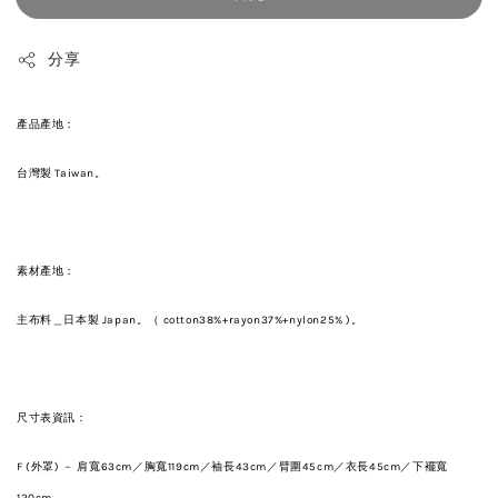
分享
產品產地：
台灣製 Taiwan。
素材產地：
主布料＿日本製 Japan。（ cotton38%+rayon37%+nylon25% )。
尺寸表資訊：
F (外罩) － 肩寬63
cm／
胸寬119cm／袖長43cm
／
臂圍45cm
／
衣長45cm
／下襬寬