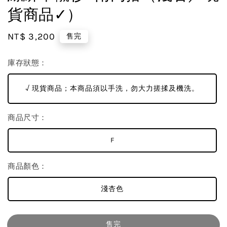
貨商品✓）
Regular
NT$ 3,200
售完
price
庫存狀態：
√ 現貨商品；本商品須以手洗，勿大力搓揉及機洗。
商品尺寸：
F
商品顏色：
淺杏色
售完