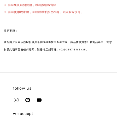
※ 請避免長時間浸泡，以呵護細緻蕾絲。
※ 請避使用脫水機，可輕輕以手按壓布料，去除多餘水分。
注意事項：
商品圖片因顯示器解析度與色調成線影響而產生差異，商品皆以實際出貨商品為主。若您
對於此項商品有任何疑問，請撥打店鋪專線：(02)-2597-5466#35。
follow us
we accept