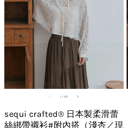
1
/
22
sequi crafted® 日本製柔滑蕾
絲綁帶襯衫#附內搭（淺杏／現