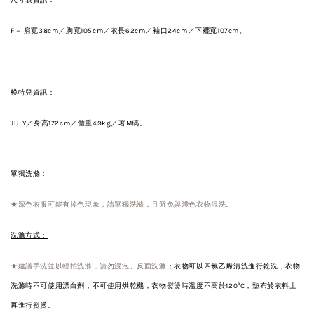
尺寸表資訊：
F－ 肩寬38cm／胸
寬105cm／
衣長62cm
／
袖口24
cm
／
下襬寬107cm。
模特兒資訊：
JULY／身高172cm／體重49kg／著M碼。
單獨洗滌：
★深色衣服可能有掉色現象，請單獨洗滌，且避免與淺色衣物混洗。
洗滌方式：
★建議手洗並以輕拍洗滌，請勿浸泡、反面洗滌
；衣物可以四氯乙烯清洗進行乾洗，衣物
洗滌時不可使用漂白劑，不可使用烘乾機，衣物熨燙時溫度不高於120°C，墊布於衣料上
再進行熨燙。