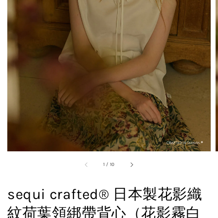
1
/
10
sequi crafted® 日本製花影織
紋荷葉領綁帶背心（花影霧白