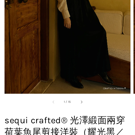
1
/
15
sequi crafted® 光澤緞面兩穿
荷葉魚尾剪接洋裝（耀光黑／