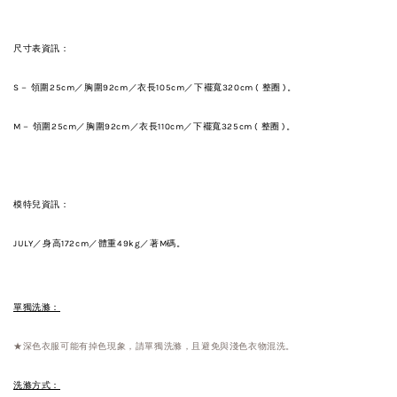
尺寸表資訊：
S－ 領圍25
cm／
胸圍92cm／衣長105cm
／
下襬寬320cm ( 整圈 )。
M－
領圍25
cm／
胸圍92
cm／
衣長110cm
／
下襬寬325cm
( 整圈 )。
模特兒資訊：
JULY／身高172cm／體重49kg／著M碼。
單獨洗滌：
★深色衣服可能有掉色現象，請單獨洗滌，且避免與淺色衣物混洗。
洗滌方式：