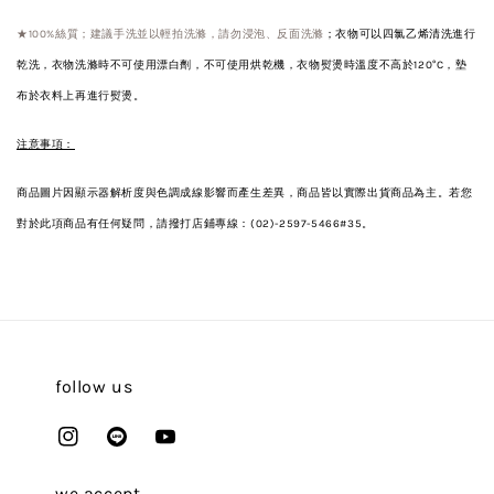
★100%絲質；建議手洗並以輕拍洗滌，請勿浸泡、反面洗滌
；衣物可以四氯乙烯清洗進行
乾洗，衣物洗滌時不可使用漂白劑，不可使用烘乾機，衣物熨燙時溫度不高於120°C，墊
布於衣料上再進行熨燙。
注意事項：
商品圖片因顯示器解析度與色調成線影響而產生差異，商品皆以實際出貨商品為主。若您
對於此項商品有任何疑問，請撥打店鋪專線：(02)-2597-5466#35。
follow us
we accept