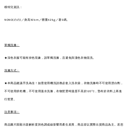
模特兒資訊：
NONO(のの)／身高161cm／體重42kg／著S碼。
單獨洗滌：
★深色衣服可能有掉色現象，請單獨洗滌，且避免與淺色衣物混洗。
洗滌方式：
★本商品建議手洗為佳！如需使用機洗請務必套入洗衣袋，衣物洗滌時不可使用漂白劑，
不可使用烘乾機，不可使用溫水洗滌，衣物熨燙時溫度不高於120°C，墊布於衣料上再進
行熨燙。
注意事項：
商品圖片因顯示器解析度與色調成線影響而產生差異，商品皆以實際出貨商品為主。若您