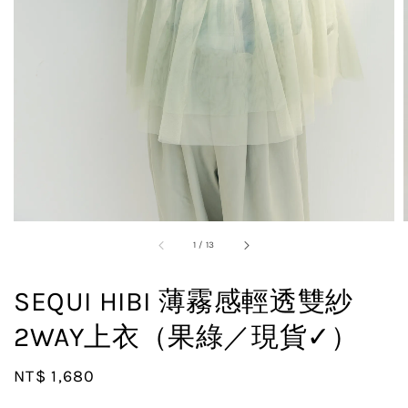
1
/
13
SEQUI HIBI 薄霧感輕透雙紗
2WAY上衣（果綠／現貨✓）
Regular
NT$ 1,680
price