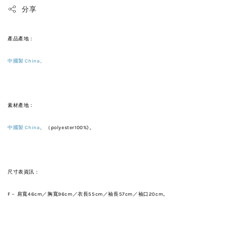
分享
產品產地：
中國製 China
。
素材產地：
中國製 China
。
（polyester100%)。
尺寸表資訊：
F－ 肩寬46cm
／
胸寬96
cm／衣
長55
cm
／袖長57
cm
／袖口20
cm
。