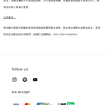
乾洗，衣物洗滌時不可使用漂白劑，不可使用烘乾機，衣物熨燙時溫度不高於120°C，墊
布於衣料上再進行熨燙。
注意事項：
商品圖片因顯示器解析度與色調成線影響而產生差異，商品皆以實際出貨商品為主。若您
對於此項商品有任何疑問，請撥打店鋪專線：(02)-2597-5466#35。
follow us
we accept