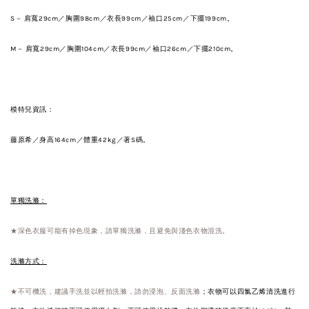
S－ 肩寬29
cm
／胸圍98
cm
／衣
長99
cm
／
袖口25
cm
／下擺199
cm
。
M－
肩寬
29
cm
／胸圍104
cm
／衣
長99
cm
／
袖口
26
cm
／下擺210
cm
。
模特兒資訊：
藤原希／身高164cm／體重42kg／著S碼。
單獨洗滌：
★深色衣服可能有掉色現象，請單獨洗滌，且避免與淺色衣物混洗。
洗滌方式：
★不可機洗，建議手洗並以輕拍洗滌，請勿浸泡、反面洗滌
；衣物可以四氯乙烯清洗進行