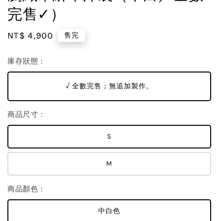
完售✓）
Regular
NT$ 4,900
售完
price
庫存狀態：
√ 全數完售；無追加製作。
商品尺寸：
S
M
商品顏色：
中白色