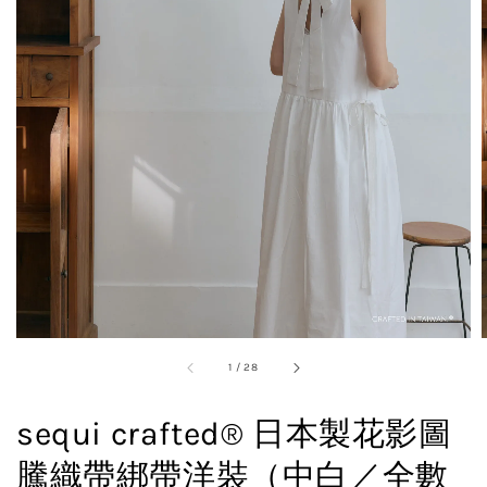
1
/
28
sequi crafted® 日本製花影圖
騰織帶綁帶洋裝（中白／全數