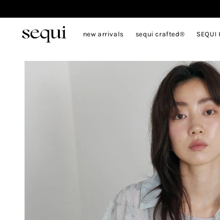
new arrivals
sequi crafted®
SEQUI 