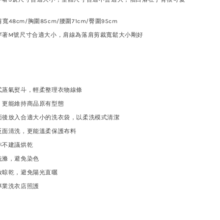
肩寬48cm/胸圍85cm/腰圍71cm/臀圍95cm
穿著M號尺寸合適大小，肩線為落肩剪裁寬鬆大小剛好
式蒸氣熨斗，輕柔整理衣物線條
，更能維持商品原有型態
面後放入合適大小的洗衣袋，以柔洗模式清潔
反面清洗，更能溫柔保護布料
亦不建議烘乾
洗滌，避免染色
放晾乾，避免陽光直曬
專業洗衣店照護