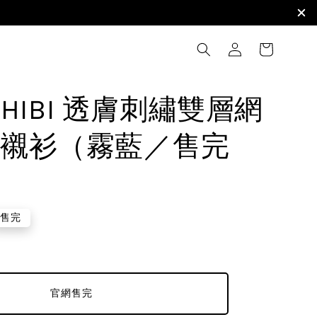
I HIBI 透膚刺繡雙層網
襯衫（霧藍／售完
售完
官網售完