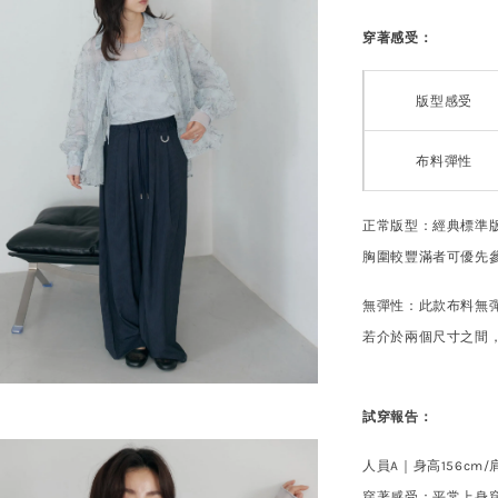
穿著感受：
版型感受
布料彈性
正常版型：經典標準
胸圍較豐滿者可優先
無彈性：此款布料無
若介於兩個尺寸之間
試穿報告：
人員A｜身高156cm
/
穿著感受：平常上身