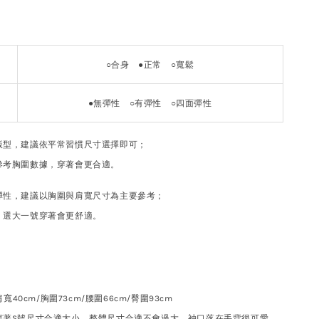
○合身 ●正常 ○寬鬆
●
無彈性
○
有彈性 ○四面彈性
版型，建議依平常習慣尺寸選擇即可；
參考胸圍數據，穿著會更合適。
彈性，建議以胸圍與肩寬尺寸為主要參考；
，選大一號穿著會更舒適。
肩寬40cm/胸圍73cm/腰圍66cm/臀圍93cm
穿著S號尺寸合適大小，整體尺寸合適不會過大，袖口落在手背很可愛