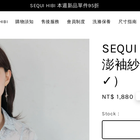
SEQUI HIBI 本週新品單件95折
HIBI
購物須知
售後服務
會員制度
洗滌保養
尺寸指南
SEQU
澎袖紗
✓）
Regular
NT$ 1,880
price
Stock：