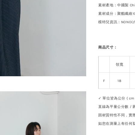
素材產地：中國製
Ch
素材成分：聚酯纖維10
模特兒資訊：
NONO
商品尺寸：
領寬
F
18
✓ 單位皆為公分 ( cm 
直線為平量公分數 /
因材質特性不同，實際
如您在測量上有任何