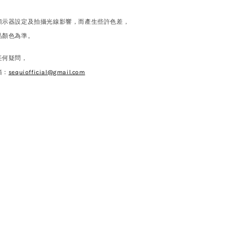
顯示器設定及拍攝光線影響，而產生些許色差，
品顏色為準。
任何疑問，
箱：
sequiofficial@gmail.com