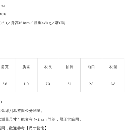
ina
0%
(のの)／身高161cm／體重42kg／著S碼
肩寬
胸圍
衣長
袖長
袖口
衣襬
58
119
73
51
22
63
)
 圓弧線則為整圈公分測量。
測量尺寸可能會有 1–2 cm 誤差，屬正常範圍。
疑問，歡迎參考
【尺寸指南】