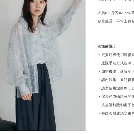
人員B｜
身高159cm/
穿著感受：平常上身
洗滌建議：
・熨燙時可使用掛燙
・建議手洗方式洗滌
・如需機洗，建議翻
・請勿浸泡，並記得
・請勿使用漂白劑，
・深淺色衣物請分開
・洗後請於陰影處平
・特殊素材建議交由