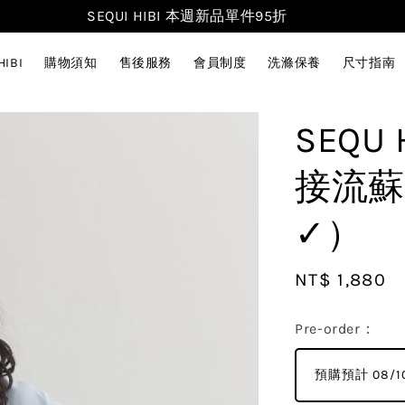
SEQUI HIBI 本週新品單件95折
HIBI
購物須知
售後服務
會員制度
洗滌保養
尺寸指南
SEQU
接流蘇
✓）
Regular
NT$ 1,880
price
Pre-order：
預購預計 08