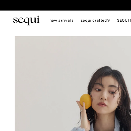
new arrivals
sequi crafted®
SEQUI 