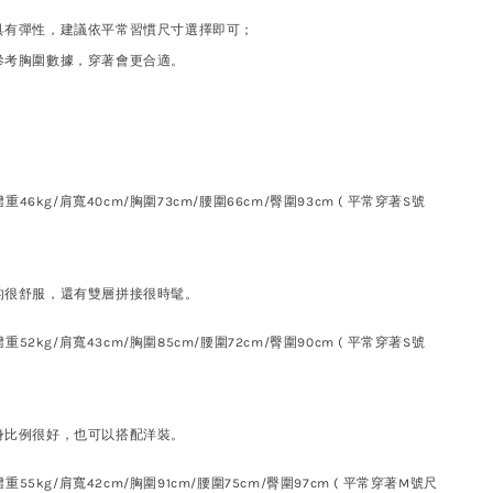
具有彈性，建議依平常習慣尺寸選擇即可；
參考胸圍數據，穿著會更合適。
體重46kg/肩寬40cm/胸圍73cm/腰圍66cm/臀圍93cm ( 平常穿著S號
的很舒服，還有雙層拼接很時髦。
重52kg/肩寬43cm/胸圍85cm/腰圍72cm/臀圍90cm ( 平常穿著S號
身比例很好，也可以搭配洋裝。
重55kg/肩寬42cm/胸圍91cm/腰圍75cm/臀圍97cm ( 平常穿著M號尺