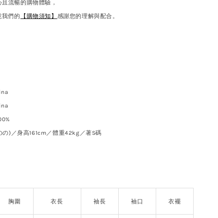
心且流暢的購物體驗，
意我們的
【購物須知】
感謝您的理解與配合。
na
ina
0%
(のの)／身高161cm／體重42kg／著S碼
胸圍
衣長
袖長
袖口
衣襬