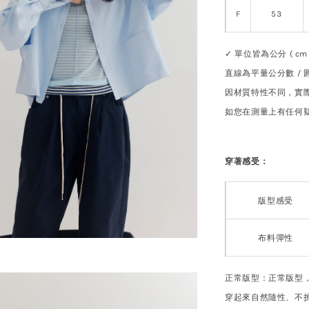
F
53
✓ 單位皆為公分 ( cm 
直線為平量公分數 /
因材質特性不同，實際
如您在測量上有任何
穿著感受：
版型感受
布料彈性
正常版型：正常版型
穿起來自然隨性、不