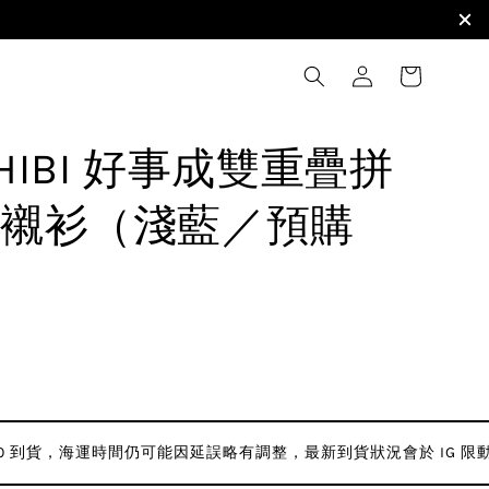
 HIBI 好事成雙重疊拼
襯衫（淺藍／預購
/10 到貨，海運時間仍可能因延誤略有調整，最新到貨狀況會於 