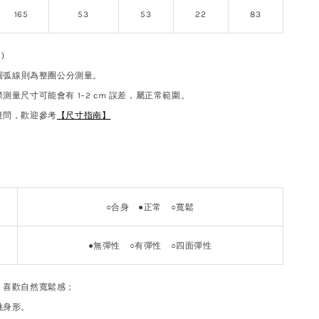
165
53
53
22
83
)
 圓弧線則為整圈公分測量。
測量尺寸可能會有 1–2 cm 誤差，屬正常範圍。
疑問，歡迎參考
【尺寸指南】
○合身
●
正常
○
寬鬆
●
無彈性
○
有彈性 ○四面彈性
，喜歡自然寬鬆感；
挑身形。