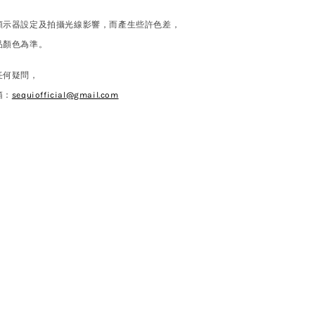
顯示器設定及拍攝光線影響，而產生些許色差，
品顏色為準。
任何疑問，
箱：
sequiofficial@gmail.com