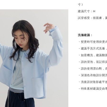
寸 )
建議尺寸
：
M
試穿
感受：很親膚，
洗滌建議：
・熨燙時可使用掛燙
・建議手洗方式洗滌
・如需機洗，建議翻
・請勿浸泡，並記得
・請勿使用漂白劑，
・深淺色衣物請分開
・洗後請於陰影處平
・特殊素材建議交由