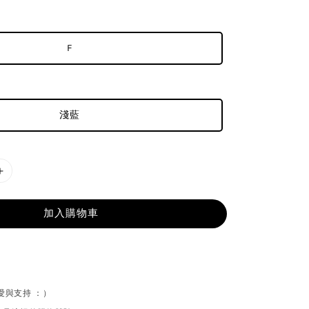
F
淺藍
加入購物車
喜愛與支持 ：）