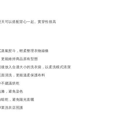
夏天可以搭配背心一起。實穿性很高
式蒸氣熨斗，輕柔整理衣物線條
，更能維持商品原有型態
面後放入合適大小的洗衣袋，以柔洗模式清潔
反面清洗，更能溫柔保護布料
亦不建議烘乾
洗滌，避免染色
放晾乾，避免陽光直曬
專業洗衣店照護