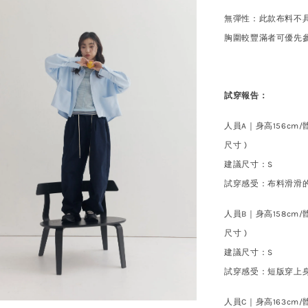
無
彈性：此款布料不
胸圍較豐滿者可優先
試穿報告：
人員A｜身高156cm
/
尺寸 )
建議尺寸
：
S
試穿感受：布料滑滑
人員B｜身高158cm/體
尺寸 )
建議尺寸
：
S
試穿
感受：短版穿上
人員C｜身高163cm/體