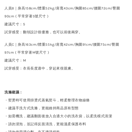
人員B｜身高158cm/體重52kg/肩寬43cm/胸圍85cm/腰圍72cm/臀圍
90cm ( 平常穿著S號尺寸 )
建議尺寸
：
S
試穿
感受：翻領設計很優雅，也可以前後兩穿。
人員C｜身高163cm/體重55kg/肩寬42cm/胸圍91cm/腰圍75cm/臀圍
97cm ( 平常穿著M號尺寸 )
建議尺寸
：
M
試穿
感受：衣長長度適中，穿起來很親膚。
洗滌建議：
・熨燙時可使用掛燙式蒸氣熨斗，輕柔整理衣物線條
・建議手洗方式洗滌，更能維持商品原有型態
・如需機洗，建議翻面後放入合適大小的洗衣袋，以柔洗模式清潔
・請勿浸泡，並記得反面清洗，更能溫柔保護布料