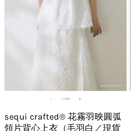
1
/
22
sequi crafted® 花霧羽映圓弧
領片背心上衣（毛羽白／現貨