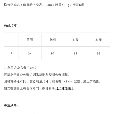
模特兒資訊：藤原希 /
身高162cm / 體重42kg / 穿著S碼
商品尺寸：
肩寬
胸圍
衣長
衣襬
F
34
97
62
66
✓ 單位皆為公分 ( cm )
直線為平量公分數 / 圓弧線則為整圈公分測量。
因材質特性不同，實際測量尺寸可能會有 1–2 cm 誤差，屬正常範圍。
如您在測量上有任何疑問，歡迎參考
【尺寸指南】
穿著感受：