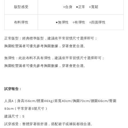
版型感受
○合身 ●正常 ○寬鬆
布料彈性
●
無彈性
○
有彈性 ○四面彈性
正常版型：經典標準版型，建議依平常習慣尺寸選擇即可；
胸圍較豐滿者可優先參考胸圍數據，穿著會更合適。
無彈性：此款布料不具有彈性，建議依平常習慣尺寸選擇即可；
胸圍較豐滿者可優先參考胸圍數據，穿著會更合適。
試穿報告：
人員A｜身高156cm
/體重46kg/肩寬40cm/胸圍73cm/腰圍66cm/臀圍
93cm ( 平常穿著S號尺寸 )
建議尺寸
：
S
試穿感受：整體穿著很舒適，搭配裙子或褲裝都很合適。