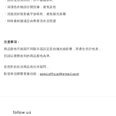
・請勿使用漂白劑，亦不建議烘乾
・深淺色衣物請分開洗滌，避免染色
・洗後請於陰影處平放晾乾，避免陽光直曬
・特殊素材建議交由專業洗衣店照護
注意事項：
商品顏色可能因不同顯示器設定及拍攝光線影響，而產生些許色差，
仍請以實際收到的商品顏色為準。
若您對於此項商品有任何疑問，
歡迎來信聯繫客服信箱：
sequiofficial@gmail.com
follow us