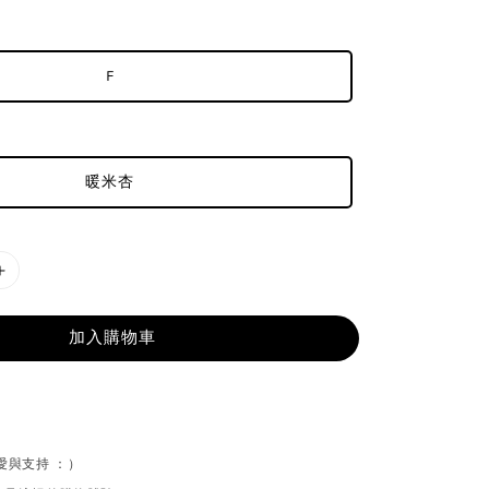
F
暖米杏
加入購物車
喜愛與支持 ：）