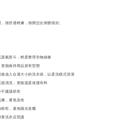
鬆，很舒適輕膚，側開岔比例變很好。
式蒸氣熨斗，輕柔整理衣物線條
，更能維持商品原有型態
面後放入合適大小的洗衣袋，以柔洗模式清潔
反面清洗，更能溫柔保護布料
亦不建議烘乾
洗滌，避免染色
放晾乾，避免陽光直曬
專業洗衣店照護