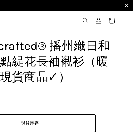
i crafted® 播州織日和
點緹花長袖襯衫（暖
現貨商品✓）
現貨庫存