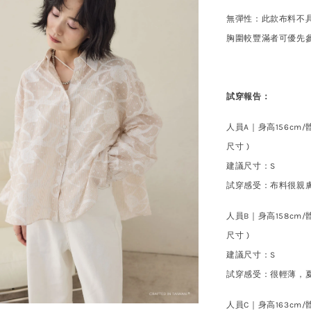
無彈性：此款布料不
胸圍較豐滿者可優先
試穿報告：
人員A｜身高156cm
/
尺寸 )
建議尺寸
：
S
試穿感受：布料很親膚
人員B｜身高158cm/體
尺寸 )
建議尺寸
：
S
試穿
感受：很輕薄，
人員C｜身高163cm/體