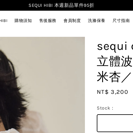
SEQUI HIBI 本週新品單件95折
HIBI
購物須知
售後服務
會員制度
洗滌保養
尺寸指南
sequ
立體波
米杏／
Regular
NT$ 3,200
price
Stock：