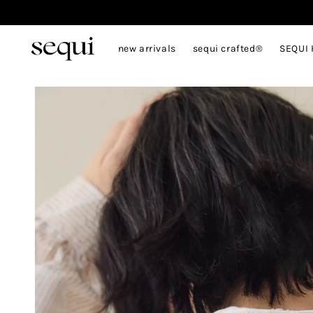
new arrivals
sequi crafted®
SEQUI 