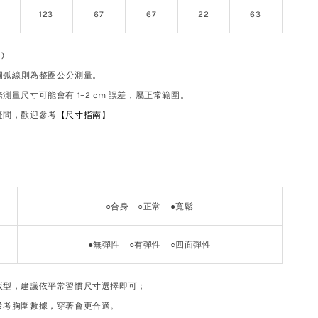
123
67
67
22
63
)
 圓弧線則為整圈公分測量。
測量尺寸可能會有 1–2 cm 誤差，屬正常範圍。
疑問，歡迎參考
【尺寸指南】
○合身
○
正常
●
寬鬆
●
無彈性
○
有彈性 ○四面彈性
版型，建議依平常習慣尺寸選擇即可；
參考胸圍數據，穿著會更合適。