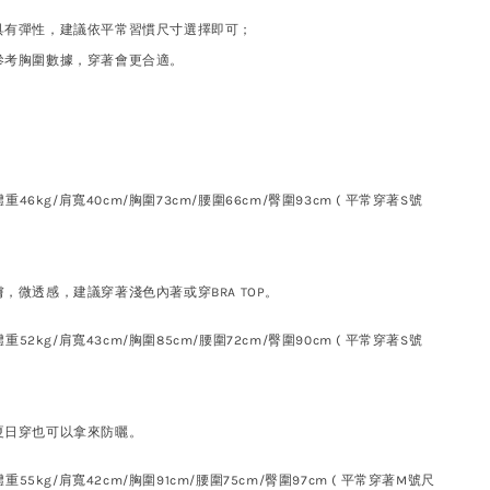
具有彈性，建議依平常習慣尺寸選擇即可；
參考胸圍數據，穿著會更合適。
體重46kg/肩寬40cm/胸圍73cm/腰圍66cm/臀圍93cm ( 平常穿著S號
，微透感，建議穿著淺色內著或穿BRA TOP。
重52kg/肩寬43cm/胸圍85cm/腰圍72cm/臀圍90cm ( 平常穿著S號
夏日穿也可以拿來防曬。
重55kg/肩寬42cm/胸圍91cm/腰圍75cm/臀圍97cm ( 平常穿著M號尺