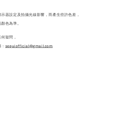
顯示器設定及拍攝光線影響，而產生些許色差，
品顏色為準。
任何疑問，
箱：
sequiofficial@gmail.com