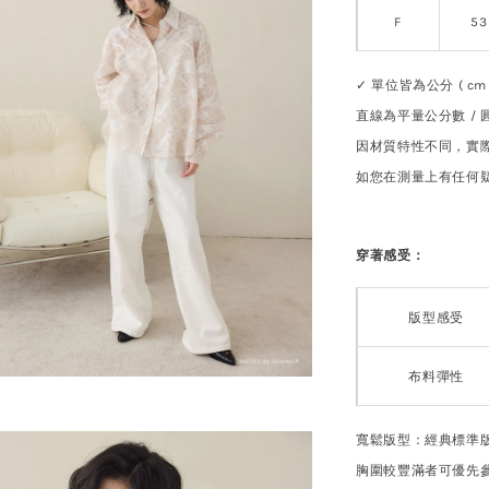
F
53
✓ 單位皆為公分 ( cm 
直線為平量公分數 /
因材質特性不同，實際
如您在測量上有任何
穿著感受：
版型感受
布料彈性
寬鬆版型：經典標準
胸圍較豐滿者可優先