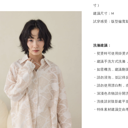
寸 )
建議尺寸
：
M
試穿
感受：版型偏寬
洗滌建議：
・熨燙時可使用掛燙
・建議手洗方式洗滌
・如需機洗，建議翻
・請勿浸泡，並記得
・請勿使用漂白劑，
・深淺色衣物請分開
・洗後請於陰影處平
・特殊素材建議交由