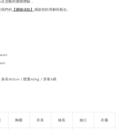
心且流暢的購物體驗，
意我們的
【購物須知】
感謝您的理解與配合。
wan
an
/
身高162cm / 體重42kg / 穿著S碼
寬
胸圍
衣長
袖長
袖口
衣襬