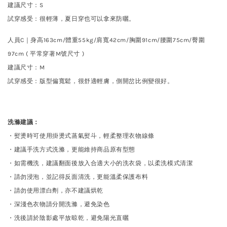
建議尺寸
：
S
試穿
感受：很輕薄，夏日穿也可以拿來防曬。
人員C｜身高163cm/體重55kg/肩寬42cm/胸圍91cm/腰圍75cm/臀圍
97cm ( 平常穿著M號尺寸 )
建議尺寸
：
M
試穿
感受：版型偏寬鬆，很舒適輕膚，側開岔比例變很好。
洗滌建議：
・熨燙時可使用掛燙式蒸氣熨斗，輕柔整理衣物線條
・建議手洗方式洗滌，更能維持商品原有型態
・如需機洗，建議翻面後放入合適大小的洗衣袋，以柔洗模式清潔
・請勿浸泡，並記得反面清洗，更能溫柔保護布料
・請勿使用漂白劑，亦不建議烘乾
・深淺色衣物請分開洗滌，避免染色
・洗後請於陰影處平放晾乾，避免陽光直曬