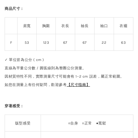
商品尺寸：
肩寬
胸圍
衣長
袖長
袖口
衣襬
F
53
123
67
67
22
63
✓ 單位皆為公分 ( cm )
直線為平量公分數 / 圓弧線則為整圈公分測量。
因材質特性不同，實際測量尺寸可能會有 1–2 cm 誤差，屬正常範圍。
如您在測量上有任何疑問，歡迎參考
【尺寸指南】
穿著感受：
版型感受
○合身
○
正常
●
寬鬆