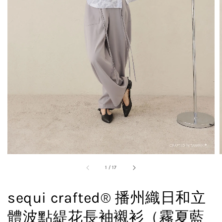
1
/
17
sequi crafted® 播州織日和立
體波點緹花長袖襯衫（霧夏藍