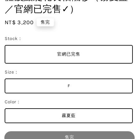
／官網已完售✓）
Regular
NT$ 3,200
售完
price
Stock：
官網已完售
Size：
F
Color：
霧夏藍
售完