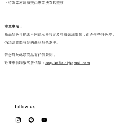
・特殊素材建議交由專業洗衣店照護
注意事項：
商品顏色可能因不同顯示器設定及拍攝光線影響，而產生些許色差，
仍請以實際收到的商品顏色為準。
若您對於此項商品有任何疑問，
歡迎來信聯繫客服信箱：
sequiofficial@gmail.com
follow us